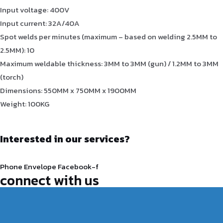
Input voltage: 400V
Input current: 32A/40A
Spot welds per minutes (maximum – based on welding 2.5MM to
2.5MM): 10
Maximum weldable thickness: 3MM to 3MM (gun) / 1.2MM to 3MM
(torch)
Dimensions: 550MM x 750MM x 1900MM
Weight: 100KG
Interested in our services?
Phone
Envelope
Facebook-f
connect with us