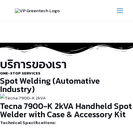
Skip
to
MAI
content
MEN
บริการของเรา
ONE-STOP SERVICES
Spot Welding (Automative
Industry)
Tecna 7900-K 2kVA Handheld Spot
Welder with Case & Accessory Kit
Technical Specifications: