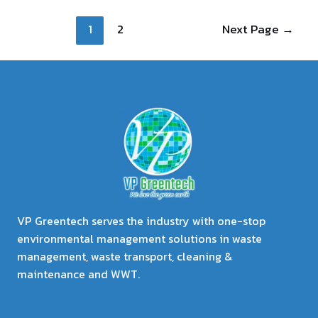
แดน
ที่
Posts
เป็น
1
2
Next Page
→
pagination
อันตราย
คือ
อะไร
VP Greentech serves the industry with one-stop
environmental management solutions in waste
management, waste transport, cleaning &
maintenance and WWT.