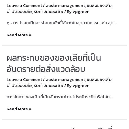
Leave a Comment
/
waste management
,
ขนส่งของเสีย
,
การ
บำบัดของเสีย
,
รับกำจัดของเสีย
/ By
vpgreen
ร
จัดการ
๑. สารปรอทเป็นสารโลหะหนักที่ใช้มากในอุตสาหกรรม เช่น อุต …
ของ
ตัวอย่าง
Read More »
เสีย
ปัญหา
ที่
ที่
เป็น
ผลกระทบของของเสียที่เป็น
เกิด
อันตราย
จาก
อันตรายต่อสิ่งแวดล้อม
ของ
Leave a Comment
/
waste management
,
ขนส่งของเสีย
,
เสีย
บำบัดของเสีย
,
รับกำจัดของเสีย
/ By
vpgreen
ที่
เป็น
การจัดการของเสียที่เป็นอันตรายโดยไม่ระมัดระวัง หรือไม่ถ …
อันตราย
ผลก
Read More »
บาง
ระ
ชนิด
ทบ