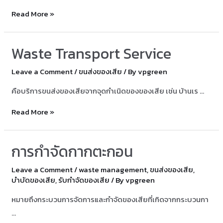
รับ
Read More »
กำจัด
ของ
Waste Transport Service
เสีย
ชลบุรี
Leave a Comment
/
ขนส่งของเสีย
/ By
vpgreen
โดย
คือบริการขนส่งของเสียจากจุดกำเนิดของของเสีย เช่น บ้านเร …
บริษัท
วี
Waste
Read More »
พี
Transport
กรี
Service
การกำจัดกากตะกอน
นเทค
Leave a Comment
/
waste management
,
ขนส่งของเสีย
,
บำบัดของเสีย
,
รับกำจัดของเสีย
/ By
vpgreen
หมายถึงกระบวนการจัดการและกำจัดของเสียที่เกิดจากกระบวนกา
…