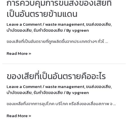
การควบคุมการขนส่งของเสียที่
ของ
ของ
เป็นอันตรายข้ามแดน
เสีย
Leave a Comment
/
waste management
,
ขนส่งของเสีย
,
ที่
บำบัดของเสีย
,
รับกำจัดของเสีย
/ By
vpgreen
เป็น
อันตราย
ของเสียที่เป็นอันตรายที่ถูกผลิตขึ้นจากประเทศต่างๆ ทั่วโ …
ต่อ
การ
Read More »
สิ่ง
ควบคุม
แวดล้อม
การ
ของเสียที่เป็นอันตรายคืออะไร
ขนส่ง
ของ
Leave a Comment
/
waste management
,
ขนส่งของเสีย
,
เสีย
บำบัดของเสีย
,
รับกำจัดของเสีย
/ By
vpgreen
ที่
ของเหลือทิ้งจากการอุปโภค บริโภค หรือสิ่งของเสื่อมสภาพ จ …
เป็น
อันตราย
ของ
Read More »
ข้าม
เสีย