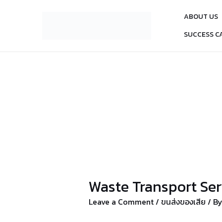
Skip
ABOUT US
to
content
SUCCESS C
Waste Transport Se
Leave a Comment
/
ขนส่งของเสีย
/ B